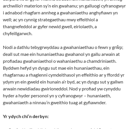
archwilio’r materion sy’n ein gwahanu; yn galluogi cyfranogwyr
i adnabod rhagfarn annheg a gwahaniaethu anghyfiawn yn
well; ac yn cynnig strategaethau mwy effeithiol a
thangnefeddol ar gyfer newid gwell, eiriolaeth, a
chyfeillgarwch.
Nodi a dathlu tebygrwyddau a gwahaniaethau o fewn y grŵp;
deall sut mae ein hunaniaethau gwahanol yn gallu arwain at
profiadau gwahaniaethol o wahaniaethu a chamdriniaeth.
Byddwn hefyd yn dysgu sut mae ein hunaniaethau, ein
rhagfarnau a rhaglenni cymdeithasol yn effeithio ar y ffordd yr
ydym yn ein gweld ein hunain a’r byd, ac yn dysgu sut y gallwn
arwain newidiadau gwirioneddol. Nod y profiad yw cynyddu
hyder a hyder personol yn y cyfranogwyr – hunaniaeth,
gwahaniaeth a ninnau’n gweithio tuag at gyfiawnder.
Yr ydych chi’n derbyn: