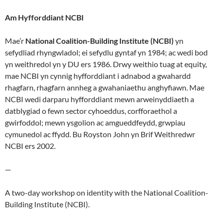
Am Hyfforddiant NCBI
Mae’r
National Coalition-Building Institute (NCBI)
yn
sefydliad rhyngwladol; ei sefydlu gyntaf yn 1984; ac wedi bod
yn weithredol yn y DU ers 1986. Drwy weithio tuag at equity,
mae NCBI yn cynnig hyfforddiant i adnabod a gwahardd
rhagfarn, rhagfarn annheg a gwahaniaethu anghyfiawn. Mae
NCBI wedi darparu hyfforddiant mewn arweinyddiaeth a
datblygiad o fewn sector cyhoeddus, corfforaethol a
gwirfoddol; mewn ysgolion ac amgueddfeydd, grwpiau
cymunedol ac ffydd. Bu Royston John yn Brif Weithredwr
NCBI ers 2002.
—
A two-day workshop on identity with the National Coalition-
Building Institute (NCBI).