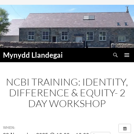
Skip
to
content
Search
Mynydd Llandegai
PRIMAR
MENU
NCBI TRAINING: IDENTITY,
DIFFERENCE & EQUITY- 2
DAY WORKSHOP
WHEN: