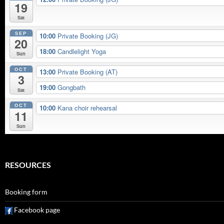
19
Sat
SEP
10:00
Private Booking (JG)
20
18:00
Candlelight Yoga
Sun
OCT
13:00
Private Booking (AT)
3
19:00
Gongbath
Sat
OCT
10:00
Kana choir rehearsal
11
Sun
RESOURCES
Booking form
Facebook page