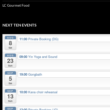
LC Gourmet Food
NEXT TEN EVENTS
AUG
11:00
Private Booking (DG)
8
Sat
AUG
09:00
Yin Yoga and Sound
23
Sun
SEP
19:00
Gongbath
5
Sat
SEP
10:00
Kana choir rehearsal
13
Sun
SEP
12:00
Private Booking (JG)