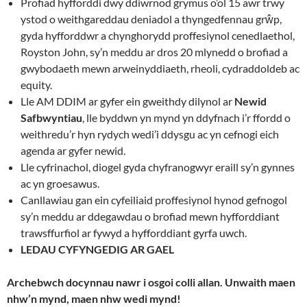
Profiad hyfforddi dwy ddiwrnod grymus o’ol 15 awr trwy
ystod o weithgareddau deniadol a thyngedfennau grŵp,
gyda hyfforddwr a chynghorydd proffesiynol cenedlaethol,
Royston John, sy’n meddu ar dros 20 mlynedd o brofiad a
gwybodaeth mewn arweinyddiaeth, rheoli, cydraddoldeb ac
equity.
Lle AM DDIM ar gyfer ein gweithdy dilynol ar
Newid
Safbwyntiau
, lle byddwn yn mynd yn ddyfnach i’r ffordd o
weithredu’r hyn rydych wedi’i ddysgu ac yn cefnogi eich
agenda ar gyfer newid.
Lle cyfrinachol, diogel gyda chyfranogwyr eraill sy’n gynnes
ac yn groesawus.
Canllawiau gan ein cyfeiliaid proffesiynol hynod gefnogol
sy’n meddu ar ddegawdau o brofiad mewn hyfforddiant
trawsffurfiol ar fywyd a hyfforddiant gyrfa uwch.
LEDAU CYFYNGEDIG AR GAEL
Archebwch docynnau nawr i osgoi colli allan. Unwaith maen
nhw’n mynd, maen nhw wedi mynd!