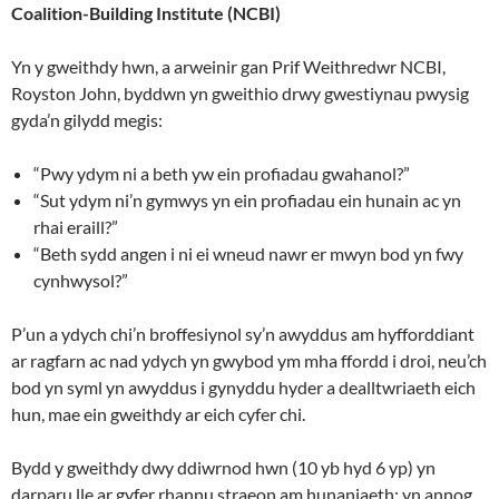
Coalition-Building Institute (NCBI)
Yn y gweithdy hwn, a arweinir gan Prif Weithredwr NCBI,
Royston John, byddwn yn gweithio drwy gwestiynau pwysig
gyda’n gilydd megis:
“Pwy ydym ni a beth yw ein profiadau gwahanol?”
“Sut ydym ni’n gymwys yn ein profiadau ein hunain ac yn
rhai eraill?”
“Beth sydd angen i ni ei wneud nawr er mwyn bod yn fwy
cynhwysol?”
P’un a ydych chi’n broffesiynol sy’n awyddus am hyfforddiant
ar ragfarn ac nad ydych yn gwybod ym mha ffordd i droi, neu’ch
bod yn syml yn awyddus i gynyddu hyder a dealltwriaeth eich
hun, mae ein gweithdy ar eich cyfer chi.
Bydd y gweithdy dwy ddiwrnod hwn (10 yb hyd 6 yp) yn
darparu lle ar gyfer rhannu straeon am hunaniaeth; yn annog